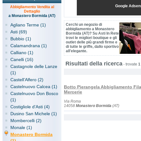
Google Adsen
Abbigliamento Vendita al
Dettaglio
a Monastero Bormida (AT)
Agliano Terme (1)
Cerchi un negozio di
abbigliamento a Monastero
Asti (69)
Bormida (AT)? Su Asti In Rete
trovi le migliori boutique e gli
Bubbio (1)
outlet delle più grandi firme e
Calamandrana (1)
di tutte le griffe, dallo sportivo
all'elegante.
Calliano (1)
Canelli (16)
Risultati della ricerca
-
trovate
1
Castagnole delle Lanze
(1)
Castell'Alfero (2)
Castelnuovo Calcea (1)
Botto Pierangela Abbigliamento Fila
Mercerie
Castelnuovo Don Bosco
(1)
Via Roma
14058
Monastero Bormida
(AT)
Costigliole d'Asti (4)
Dusino San Michele (1)
Mombercelli (2)
Monale (1)
Monastero Bormida
(1)