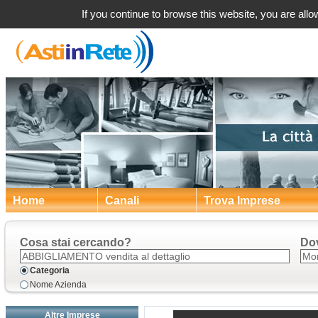
Abbigliame
If you continue to browse this website, you are allow
Home
Canali
Trova Imprese
Cosa stai cercando?
Do
Categoria
Nome Azienda
Altre Imprese