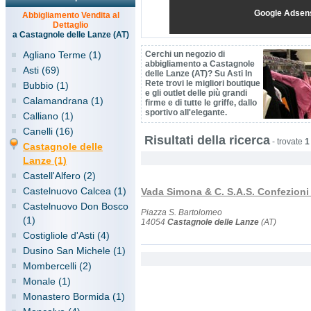
Google Adsen
Abbigliamento Vendita al
Dettaglio
a Castagnole delle Lanze (AT)
Agliano Terme (1)
Cerchi un negozio di
abbigliamento a Castagnole
Asti (69)
delle Lanze (AT)? Su Asti In
Rete trovi le migliori boutique
Bubbio (1)
e gli outlet delle più grandi
Calamandrana (1)
firme e di tutte le griffe, dallo
sportivo all'elegante.
Calliano (1)
Canelli (16)
Risultati della ricerca
-
trovate
1
Castagnole delle
Lanze (1)
Castell'Alfero (2)
Castelnuovo Calcea (1)
Vada Simona & C. S.A.S. Confezioni
Castelnuovo Don Bosco
Piazza S. Bartolomeo
(1)
14054
Castagnole delle Lanze
(AT)
Costigliole d'Asti (4)
Dusino San Michele (1)
Mombercelli (2)
Monale (1)
Monastero Bormida (1)