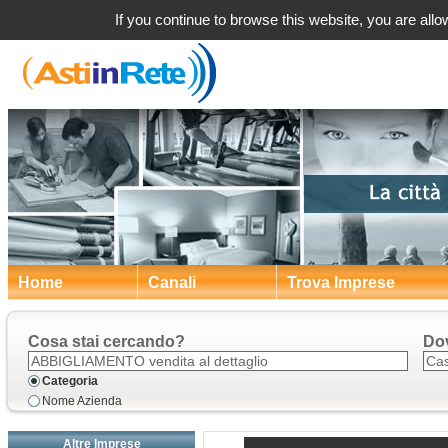
Abbigliament
If you continue to browse this website, you are allow
Home
Canali
Trova Imprese
Cosa stai cercando?
Do
Categoria
Nome Azienda
Altre Imprese