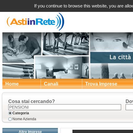
If you continue to browse this website, you are allow
Home
Canali
Trova Imprese
Cosa stai cercando?
Do
Categoria
Nome Azienda
Altre Imprese